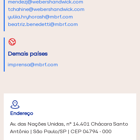
mendezj@webershandwick.com
tchahine@webershandwick.com
yuliia.hryhorash@mbrf.com
beatriz.benedetti@mbrf.com
Demais países
imprensa@mbrf.com
Endereço
Av. das Nações Unidas, n° 14.401 Chácara Santo
Antônio | São Paulo/SP | CEP 04794-000