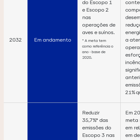
do Escopo 1
conte
e Escopo 2
compa
nas
desem
operações de
reduç
aves e suínos.
energ
2032
Em andamento
a ate
* A meta tem
como referência o
opera
ano-base de
esfor
2020.
incên
signi
anter
emiss
21% q
Reduzir
Em 20
35,7%* das
meta 
emissões do
em re
Escopo 3 nas
em de