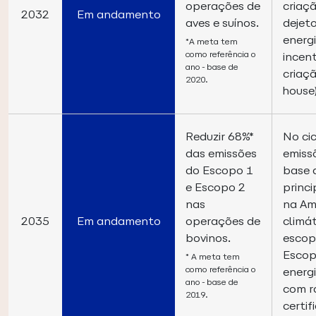
operações de
criaç
2032
Em andamento
aves e suínos.
dejet
energ
*A meta tem
como referência o
incen
ano-base de
criaçã
2020.
house)
Reduzir 68%*
No ci
das emissões
emiss
do Escopo 1
base 
e Escopo 2
princ
nas
na Am
2035
Em andamento
operações de
climá
bovinos.
escop
Escop
* A meta tem
como referência o
energi
ano-base de
com r
2019.
certi