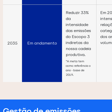
Reduzir 33%
Em 20
da
inten
intensidade
relaç
das emissões
catego
do Escopo 3
dos an
indiretas da
volum
2035
Em andamento
nossa cadeia
produtiva.
*A meta tem
como referência o
ano-base de
2019.
Gestão de emissões