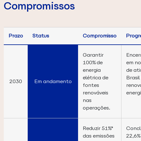
Compromissos
Prazo
Status
Compromisso
Progr
Garantir
Encer
100% de
em no
energia
de at
elétrica de
Brasil
2030
Em andamento
fontes
renová
renováveis
energ
nas
operações.
Reduzir 51%*
Concl
das emissões
22,6%