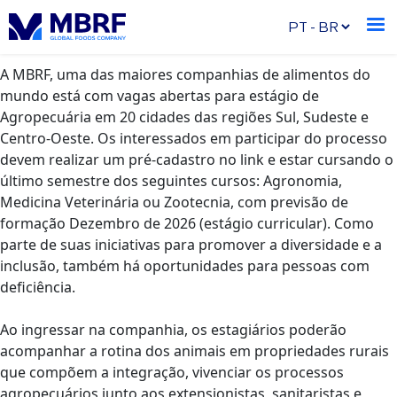
O programa conta com bolsa auxílio de R$ 2.466 e vagas
em mais de 20 cidades do país
A MBRF, uma das maiores companhias de alimentos do
mundo está com vagas abertas para estágio de
Agropecuária em 20 cidades das regiões Sul, Sudeste e
Centro-Oeste. Os interessados em participar do processo
devem realizar um pré-cadastro no link e estar cursando o
último semestre dos seguintes cursos: Agronomia,
Medicina Veterinária ou Zootecnia, com previsão de
formação Dezembro de 2026 (estágio curricular). Como
parte de suas iniciativas para promover a diversidade e a
inclusão, também há oportunidades para pessoas com
deficiência.
Ao ingressar na companhia, os estagiários poderão
acompanhar a rotina dos animais em propriedades rurais
que compõem a integração, vivenciar os processos
agropecuários junto aos extensionistas, sanitaristas e