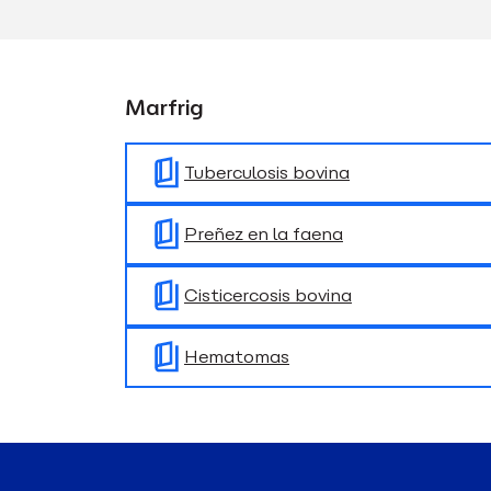
Marfrig
Tuberculosis bovina
Preñez en la faena
Cisticercosis bovina
Hematomas