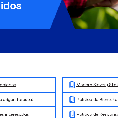
idos
robianos
Modern Slavery Sta
e origen forestal
Política de Bienesta
tes interesadas
Politica de Responsa