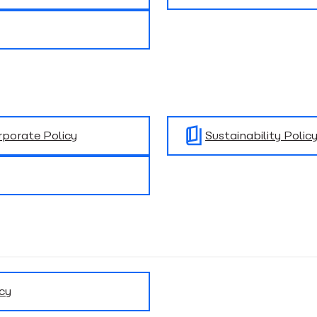
rporate Policy
Sustainability Polic
cy