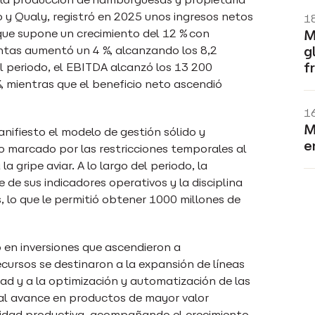
 y Qualy, registró en 2025 unos ingresos netos
1
 que supone un crecimiento del 12 % con
M
ntas aumentó un 4 %, alcanzando los 8,2
g
f
l periodo, el EBITDA alcanzó los 13 200
%, mientras que el beneficio neto ascendió
1
M
ifiesto el modelo de gestión sólido y
e
ño marcado por las restricciones temporales al
a gripe aviar. A lo largo del periodo, la
e sus indicadores operativos y la disciplina
s, lo que le permitió obtener 1000 millones de
 en inversiones que ascendieron a
ecursos se destinaron a la expansión de líneas
ad y a la optimización y automatización de las
 al avance en productos de mayor valor
cidad productiva, acompañando el crecimiento