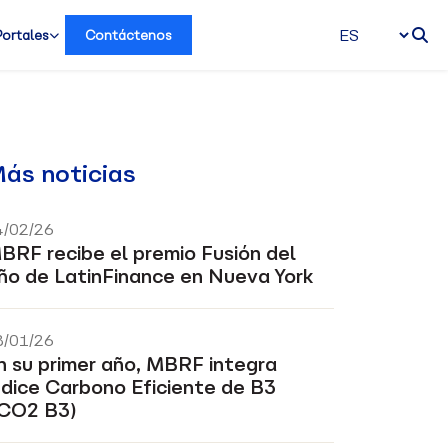
Portales
Contáctenos
ás noticias
4/02/26
BRF recibe el premio Fusión del
ño de LatinFinance en Nueva York
8/01/26
n su primer año, MBRF integra
ndice Carbono Eficiente de B3
ICO2 B3)