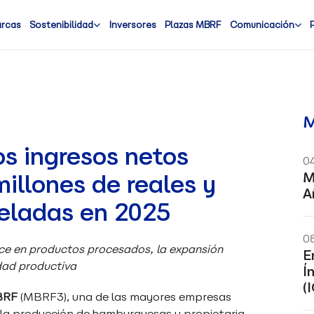
arcas
Sostenibilidad
Inversores
Plazas MBRF
Comunicación
M
s ingresos netos
0
M
illones de reales y
A
neladas en 2025
0
ance en productos procesados, la expansión
E
idad productiva
Í
(
BRF
(MBRF3), una de las mayores empresas
n la producción de hamburguesas y propietaria