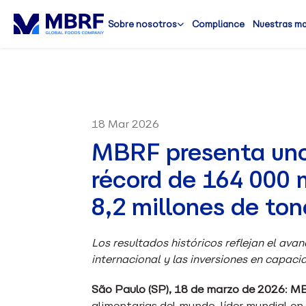
Sobre nosotros
Compliance
Nuestras m
18 Mar 2026
MBRF presenta uno
récord de 164 000 m
8,2 millones de to
Los resultados históricos reflejan el av
internacional y las inversiones en capac
São Paulo (SP), 18 de marzo de 2026
:
M
alimentarias del mundo, líder mundial e