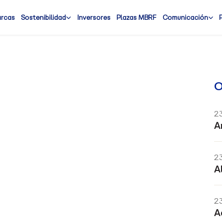
arcas
Sostenibilidad
Inversores
Plazas MBRF
Comunicación
O
2
A
2
A
2
A