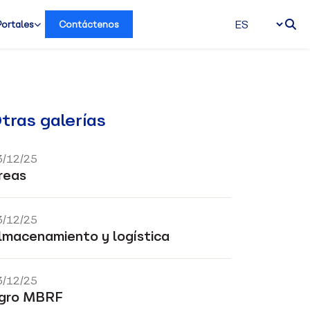
Portales
Contáctenos
tras galerías
3/12/25
reas
3/12/25
lmacenamiento y logística
3/12/25
gro MBRF