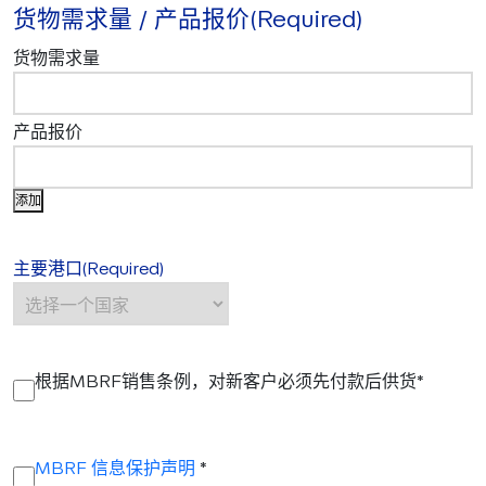
货物需求量 / 产品报价
(Required)
添加
主要港口
(Required)
(R
根据MBRF销售条例，对新客户必须先付款后供货*
e
q
(R
MBRF 信息保护声明
*