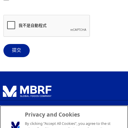
u
e
i
q
r
u
e
i
d)
r
e
d)
隐私政策
Privacy and Cookies
服务条款
By clicking “Accept All Cookies”, you agree to the st
Cookie 设置