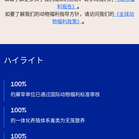
利报告》
。
如要了解我们的动物福利指导方针，请访问我们的
《全球动
物福利政策》
。
ハイライト
100%
的屠宰单位已通过国际动物福利标准审核
100%
的一体化养殖体系禽类为无笼散养
100%