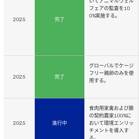
いてアニマルウェル
フェアの監査を10
0%実施する。
2025
完了
グローバルでケージ
フリー鶏卵のみを使
2025
完了
用する。
食肉用家禽および豚
の契約農家100%に
2025
進行中
おいて環境エンリッ
チメントを導入す
る。